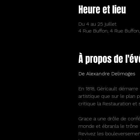
Heure et lieu
Du 4 au 25 juillet
4 Rue Buffon, 4 Rue Buffon
À propos de l'é
De Alexandre Delimoges
En 1818, Géricault démarre
artistique que sur le plan 
critique la Restauration et 
Grace a une drôle de confé
monde et ébranla le trône
Revivez les bouleversement