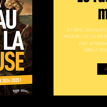
m
En 1818, Géricault
RADEAU DE LA MEDUS
plan artistiqu
Début 11h5
A