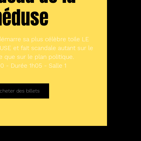
éduse
 démarre sa plus célèbre toile LE
E et fait scandale autant sur le
e que sur le plan politique.
0 - Durée 1h05 - Salle 1
cheter des billets