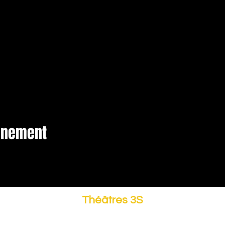
vénement
Théâtres 3S