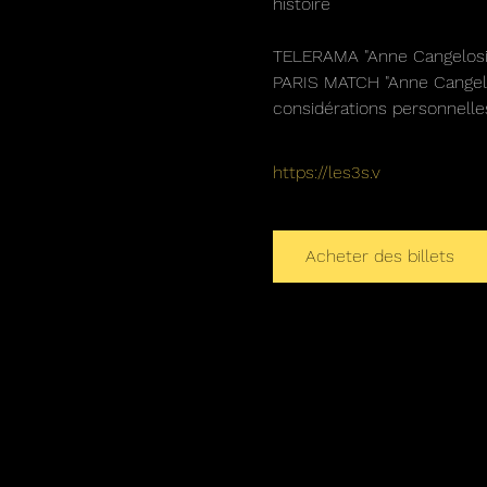
histoire
TELERAMA "Anne Cangelosi sa
PARIS MATCH "Anne Cangelos
considérations personnelles
https://les3s.v
Acheter des billets